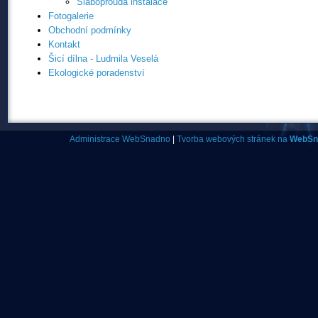
Slaboproudá instalace
Fotogalerie
Obchodní podmínky
Kontakt
Šicí dílna - Ludmila Veselá
Ekologické poradenství
Administrace WebSnadno
|
Tvorba webových stránek na
WebSn