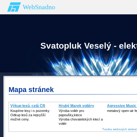
WebSnadno
Svatopluk Veselý - elek
Mapa stránek
Výkup lesů, celá ČR
Hrubý Marek voliéry
Agressive Music
Koupíme lesy i s pozemky
Výroba voliér pro
metalový open-air fe
Odkup lesů za nejvyšší
papoušky,klece
možné ceny.
Výroba chovatelských klecí a
voliér
Tvorba webových stráne