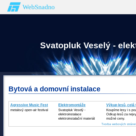
WebSnadno
Svatopluk Veselý - elek
Bytová a domovní instalace
Agressive Music Fest
Elektromontáže
Výkup lesů, celá
metalový open-air festival
Svatopluk Veselý -
Koupíme lesy i s p
elektroinstalace
Odkup lesů za nejv
elektroinstalační materiál
možné ceny.
Tvorba webových stráne