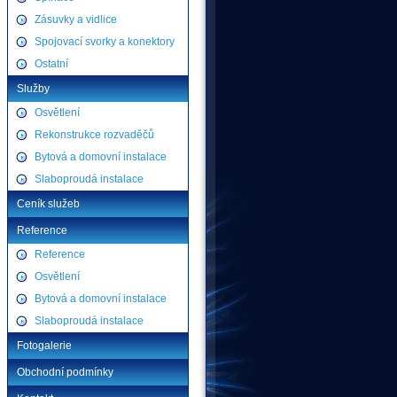
Zásuvky a vidlice
Spojovací svorky a konektory
Ostatní
Služby
Osvětlení
Rekonstrukce rozvaděčů
Bytová a domovní instalace
Slaboproudá instalace
Ceník služeb
Reference
Reference
Osvětlení
Bytová a domovní instalace
Slaboproudá instalace
Fotogalerie
Obchodní podmínky