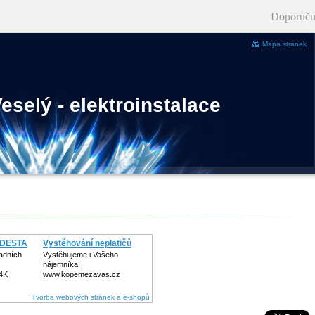
Doporuču
Mapa stránek
eselý - elektroinstalace
, DESTA
Vystěhování neplatičů
adních
Vystěhujeme i Vašeho
nájemníka!
Z4K
www.kopemezavas.cz
Tvorba webových stránek a e-shopů