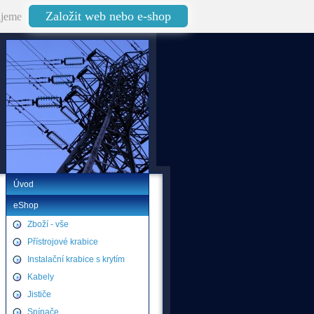
Založit web nebo e-shop
jeme
Úvod
eShop
Zboží - vše
Přístrojové krabice
Instalační krabice s krytím
Kabely
Jističe
Spínače