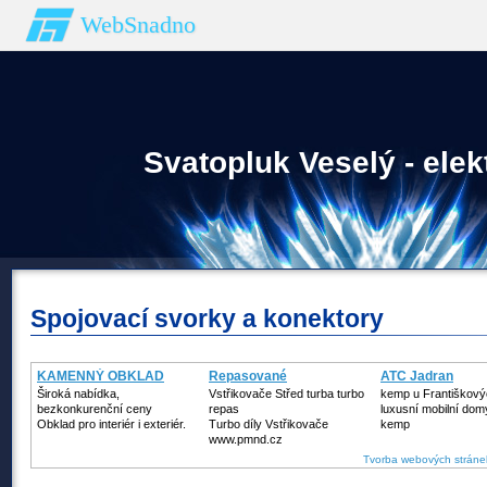
WebSnadno
Svatopluk Veselý - elek
Spojovací svorky a konektory
KAMENNÝ OBKLAD
Repasované
ATC Jadran
Turbodmychadlo
Široká nabídka,
Vstřikovače Střed turba turbo
kemp u Františkový
bezkonkurenční ceny
repas
luxusní mobilní dom
Obklad pro interiér i exteriér.
Turbo díly Vstřikovače
kemp
www.pmnd.cz
Tvorba webových stráne