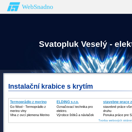
WebSnadno
Svatopluk Veselý - elek
Instalační krabice s krytím
Termoprádlo z merino
ELDING s.r.o.
stavebne prace zi
vlny
Go Wool - Termoprádlo z
Označovací technika pro
stavebné práce vše
merino vlny
elektro.
druhu
Vlna z ovcí plemena Merino
Výrobce štítků a návlaček
Ponuka práce pre 
Tvorba webových stráne