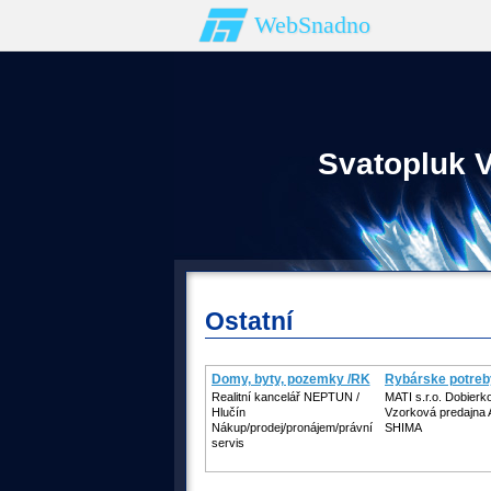
WebSnadno
Svatopluk V
Ostatní
Domy, byty, pozemky /RK
Rybárske potreb
Realitní kancelář NEPTUN /
MATI s.r.o. Dobierk
Hlučín
Vzorková predajna
Nákup/prodej/pronájem/právní
SHIMA
servis