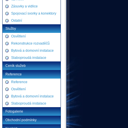
Zásuvky a vidlice
Spojovací svorky a konektory
Ostatní
Služby
Osvětlení
Rekonstrukce rozvaděčů
Bytová a domovní instalace
Slaboproudá instalace
Ceník služeb
Reference
Reference
Osvětlení
Bytová a domovní instalace
Slaboproudá instalace
Fotogalerie
Obchodní podmínky