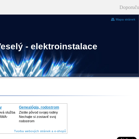
Doporuču
Mapa stránek
eselý - elektroinstalace
y
Genealógia, rodostrom
ová služba
Zistite pôvod svojej rodiny
 AWA-
Nechajte si zostaviť svoj
rodostrom
Tvorba webových stránek a e-shopů