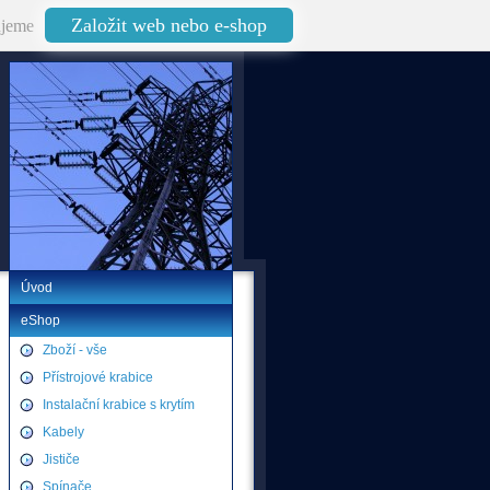
Založit web nebo e-shop
jeme
Úvod
eShop
Zboží - vše
Přístrojové krabice
Instalační krabice s krytím
Kabely
Jističe
Spínače