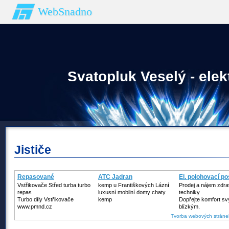
WebSnadno
Svatopluk Veselý - elek
Jističe
Repasované
ATC Jadran
El. polohovací po
Turbodmychadlo
Vstřikovače Střed turba turbo
kemp u Františkových Lázní
Prodej a nájem zdra
repas
luxusní mobilní domy chaty
techniky
Turbo díly Vstřikovače
kemp
Dopřejte komfort s
www.pmnd.cz
blízkým.
Tvorba webových stráne