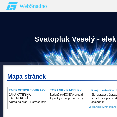
WebSnadno
Svatopluk Veselý - elek
Mapa stránek
ENERGETICKÉ OBRAZY
TOPÁNKY KABELKY
Krejčovství Knof
JANA KATEŘINA
Najlepšie AKCIE Výpredaj
Šití, oprava a úpra
KASTNEROVÁ
topánky za najlepšie ceny
sérií. E-shop s dět
tvorba na přání, ilustrace knih
oblečením
Tvorba webových stráne